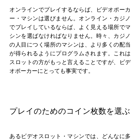
オンラインでプレイするならば、ビデオポーカ
ー・マシンは選びません。オンライン・カジノ
でプレイしているならば、よく見える場所でマ
シンを選ばなければなりません。時々、カジノ
の人目につく場所のマシンは、より多くの配当
が得られるようにプログラムされます。これは
スロットの方がもっと言えることですが、ビデ
オポーカーにとっても事実です。
プレイのためのコイン枚数を選ぶ
あるビデオスロット・マシンでは、どんなに多