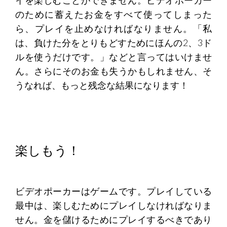
のために蓄えたお金をすべて使ってしまった
ら、プレイを止めなければなりません。「私
は、負けた分をとりもどすためにほんの2、3ド
ルを使うだけです。」などと言ってはいけませ
ん。さらにそのお金も失うかもしれません、そ
うなれば、もっと残念な結果になります！
楽しもう！
ビデオポーカーはゲームです。プレイしている
最中は、楽しむためにプレイしなければなりま
せん。金を儲けるためにプレイするべきであり