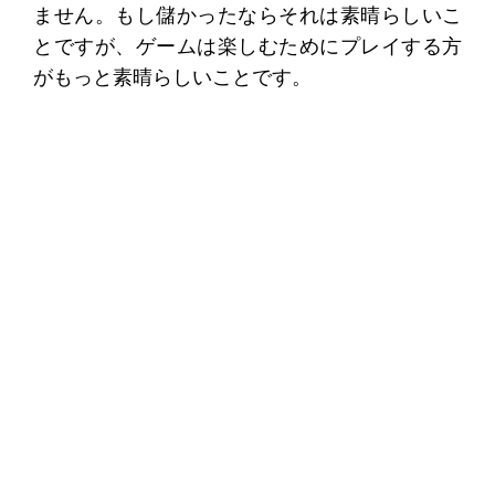
ません。もし儲かったならそれは素晴らしいこ
とですが、ゲームは楽しむためにプレイする方
がもっと素晴らしいことです。