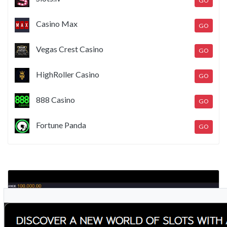
GO
Casino Max
GO
Vegas Crest Casino
GO
HighRoller Casino
GO
888 Casino
GO
Fortune Panda
GO