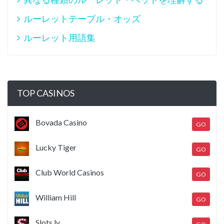
ルーレットテーブル・オッズ
ルーレット用語集
TOP CASINOS
Bovada Casino
GO
Lucky Tiger
GO
Club World Casinos
GO
William Hill
GO
Slots.lv