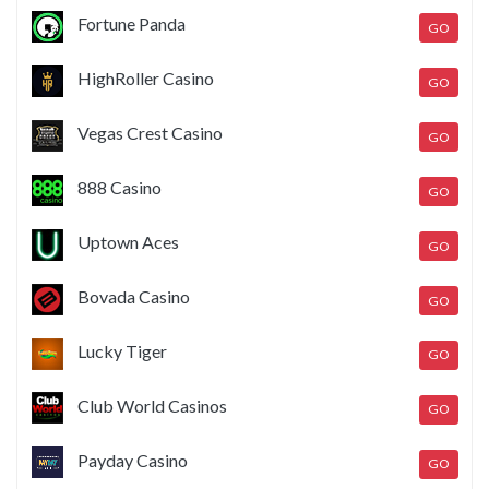
Fortune Panda
GO
HighRoller Casino
GO
Vegas Crest Casino
GO
888 Casino
GO
Uptown Aces
GO
Bovada Casino
GO
Lucky Tiger
GO
Club World Casinos
GO
Payday Casino
GO