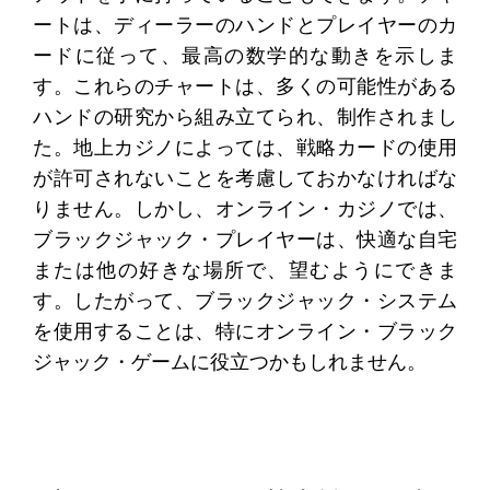
ートは、ディーラーのハンドとプレイヤーのカ
ードに従って、最高の数学的な動きを示しま
す。これらのチャートは、多くの可能性がある
ハンドの研究から組み立てられ、制作されまし
た。地上カジノによっては、戦略カードの使用
が許可されないことを考慮しておかなければな
りません。しかし、オンライン・カジノでは、
ブラックジャック・プレイヤーは、快適な自宅
または他の好きな場所で、望むようにできま
す。したがって、ブラックジャック・システム
を使用することは、特にオンライン・ブラック
ジャック・ゲームに役立つかもしれません。