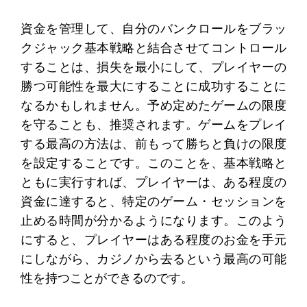
資金を管理して、自分のバンクロールをブラッ
クジャック基本戦略と結合させてコントロール
することは、損失を最小にして、プレイヤーの
勝つ可能性を最大にすることに成功することに
なるかもしれません。予め定めたゲームの限度
を守ることも、推奨されます。ゲームをプレイ
する最高の方法は、前もって勝ちと負けの限度
を設定することです。このことを、基本戦略と
ともに実行すれば、プレイヤーは、ある程度の
資金に達すると、特定のゲーム・セッションを
止める時間が分かるようになります。このよう
にすると、プレイヤーはある程度のお金を手元
にしながら、カジノから去るという最高の可能
性を持つことができるのです。