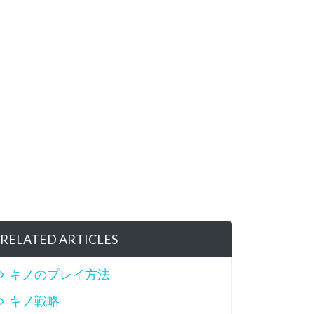
RELATED ARTICLES
キノのプレイ方法
キノ戦略