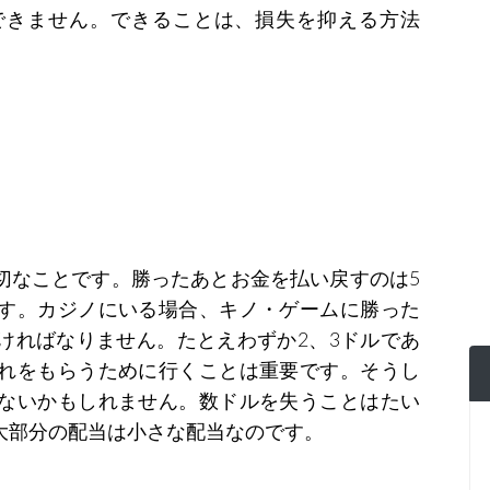
できません。できることは、損失を抑える方法
切なことです。勝ったあとお金を払い戻すのは5
す。カジノにいる場合、キノ・ゲームに勝った
ければなりません。たとえわずか2、3ドルであ
れをもらうために行くことは重要です。そうし
ないかもしれません。数ドルを失うことはたい
大部分の配当は小さな配当なのです。