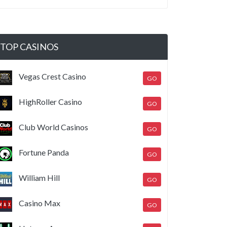
TOP CASINOS
Vegas Crest Casino
GO
HighRoller Casino
GO
Club World Casinos
GO
Fortune Panda
GO
William Hill
GO
Casino Max
GO