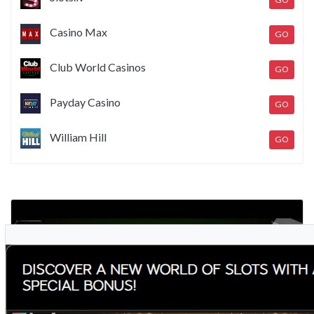
Casino Max
GO
Club World Casinos
GO
Payday Casino
GO
William Hill
GO