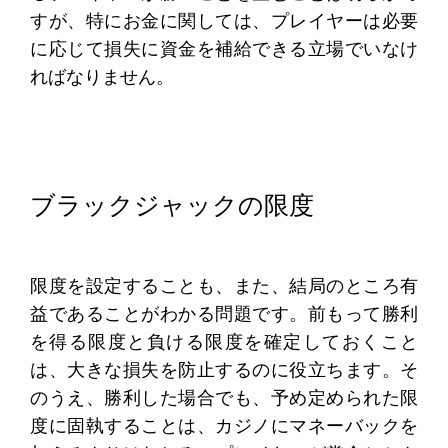
すが、特にお金に関しては、プレイヤーは必要
に応じて損失に資金を補給できる立場でいなけ
ればなりません。
ブラックジャックの限度
限度を設定することも、また、結局のところ有
益であることがわかる問題です。前もって勝利
を得る限度と負ける限度を確定しておくこと
は、大きな損失を防止するのに役立ちます。そ
のうえ、勝利した場合でも、予め定められた限
度に固執することは、カジノにマネーバックを