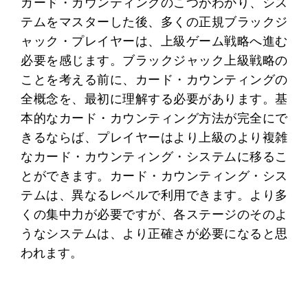
カード・カウンティングのこつがわかり、シス
テムをマスターした後、多くの正規ブラックジ
ャック・プレイヤーは、上級ゲーム戦略へ進む
必要を感じます。ブラックジャック上級戦略の
ことを考える前に、カード・カウンティングの
全概念を、最初に理解する必要があります。基
本的なカード・カウンティング方法が完全にで
きるならば、プレイヤーはより上級のより複雑
なカード・カウンティング・システムに移るこ
とができます。カード・カウンティング・シス
テムは、異なるレベルで利用できます。より多
くの集中力が必要ですが、各ステージのそのよ
うなシステムは、より正確さが必要になると思
われます。