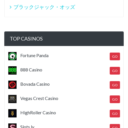
ブラックジャック・オッズ
TOP CASINOS
Fortune Panda
GO
888 Casino
GO
Bovada Casino
GO
Vegas Crest Casino
GO
HighRoller Casino
GO
Slots.lv
GO