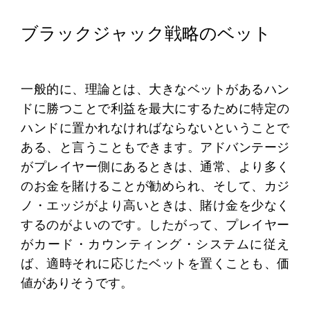
ブラックジャック戦略のベット
一般的に、理論とは、大きなベットがあるハン
ドに勝つことで利益を最大にするために特定の
ハンドに置かれなければならないということで
ある、と言うこともできます。アドバンテージ
がプレイヤー側にあるときは、通常、より多く
のお金を賭けることが勧められ、そして、カジ
ノ・エッジがより高いときは、賭け金を少なく
するのがよいのです。したがって、プレイヤー
がカード・カウンティング・システムに従え
ば、適時それに応じたベットを置くことも、価
値がありそうです。