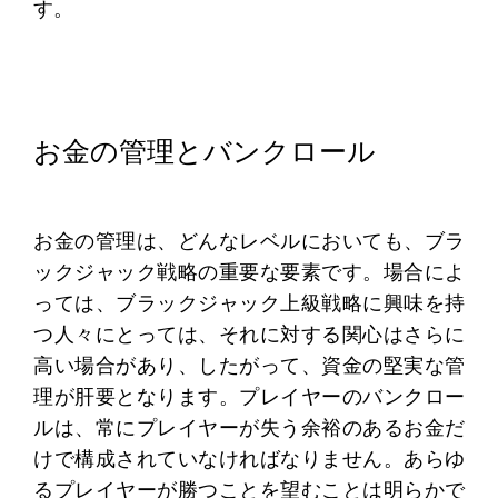
す。
お金の管理とバンクロール
お金の管理は、どんなレベルにおいても、ブラ
ックジャック戦略の重要な要素です。場合によ
っては、ブラックジャック上級戦略に興味を持
つ人々にとっては、それに対する関心はさらに
高い場合があり、したがって、資金の堅実な管
理が肝要となります。プレイヤーのバンクロー
ルは、常にプレイヤーが失う余裕のあるお金だ
けで構成されていなければなりません。あらゆ
るプレイヤーが勝つことを望むことは明らかで